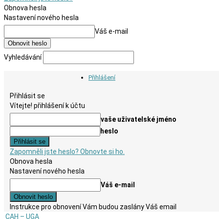
Obnova hesla
Nastavení nového hesla
Váš e-mail
Vyhledávání
Přihlášení
Přihlásit se
Vítejte! přihlášení k účtu
vaše uživatelské jméno
heslo
Zapomněli jste heslo? Obnovte si ho.
Obnova hesla
Nastavení nového hesla
Váš e-mail
Instrukce pro obnovení Vám budou zaslány Váš email
CAH – UGA