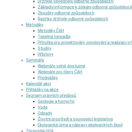
Držitelé osvědčení odborné způsobilosti
Základní informace k získání odborné způsobilosti
Zkoušky odborné způsobilosti
Razítko držitele odborné způsobilosti
Metodiky
Metodiky ČAH
Tepelná čerpadla
Příručka pro projektování, povolování a realizaci v
Studny
Hřbitovy
Semináře
Webináře volně dostupné
Webináře pro členy ČAH
Přednášky
Kalendář akcí
Přihlášky na akce
Seznam právních předpisů
Geologie a hornictví
Voda
Odpady
Životní prostředí a související legislativa
Ekologická újma a nápravy ekologických škod
Zpravodaj UGA