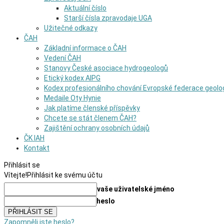
Aktuální číslo
Starší čísla zpravodaje UGA
Užitečné odkazy
ČAH
Základní informace o ČAH
Vedení ČAH
Stanovy České asociace hydrogeologů
Etický kodex AIPG
Kodex profesionálního chování Evropské federace geolo
Medaile Oty Hynie
Jak platíme členské příspěvky
Chcete se stát členem ČAH?
Zajištění ochrany osobních údajů
ČK IAH
Kontakt
Přihlásit se
Vítejte!
Přihlásit ke svému účtu
vaše uživatelské jméno
heslo
Zapomněli jste heslo?