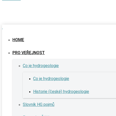
HOME
PRO VEŘEJNOST
Co je hydrogeologie
Co je hydrogeologie
Historie (české) hydrogeologie
Slovník HG pojmů