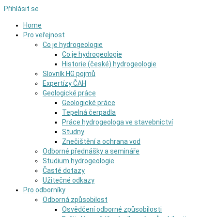
Přihlásit se
Home
Pro veřejnost
Co je hydrogeologie
Co je hydrogeologie
Historie (české) hydrogeologie
Slovník HG pojmů
Expertízy ČAH
Geologické práce
Geologické práce
Tepelná čerpadla
Práce hydrogeologa ve stavebnictví
Studny
Znečištění a ochrana vod
Odborné přednášky a semináře
Studium hydrogeologie
Časté dotazy
Užitečné odkazy
Pro odborníky
Odborná způsobilost
Osvědčení odborné způsobilosti