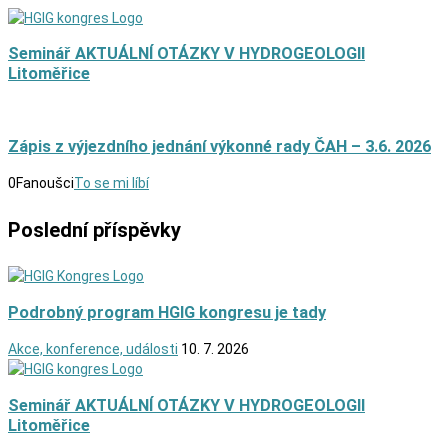
Seminář AKTUÁLNÍ OTÁZKY V HYDROGEOLOGII
Litoměřice
Zápis z výjezdního jednání výkonné rady ČAH – 3.6. 2026
0
Fanoušci
To se mi líbí
Poslední příspěvky
Podrobný program HGIG kongresu je tady
Akce, konference, události
10. 7. 2026
Seminář AKTUÁLNÍ OTÁZKY V HYDROGEOLOGII
Litoměřice