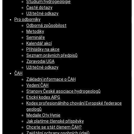
Studium hydrogeologie
Časté dotazy
Užitečné odkazy
Pro odborníky
Odborná způsobilost
Metodiky
Semináře
Kalendář akcí
Přihlášky na akce
Seznam právních předpisů
Zpravodaj UGA
Užitečné odkazy
ČAH
Základní informace o ČAH
Vedení ČAH
Stanovy České asociace hydrogeologů
Etický kodex AIPG
Kodex profesionálního chování Evropské federace
geologů
Medaile Oty Hynie
Jak platíme členské příspěvky
Chcete se stát členem ČAH?
Zajištění ochrany osobních údajů