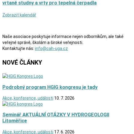
vrtané studny a vrty pro tepelná čerpadla
Zobrazit kalendář
Naše asociace poskytuje informace nejen odborníkům, ale také
veřejné správě, školám a široké veřejnosti.
Kontaktujte nás:
info@cah-uga.cz
NOVÉ ČLÁNKY
Podrobný program HGIG kongresu je tady
Akce, konference, události
10. 7. 2026
Seminář AKTUÁLNÍ OTÁZKY V HYDROGEOLOGII
Litoměřice
Akce, konference, události
17. 6. 2026