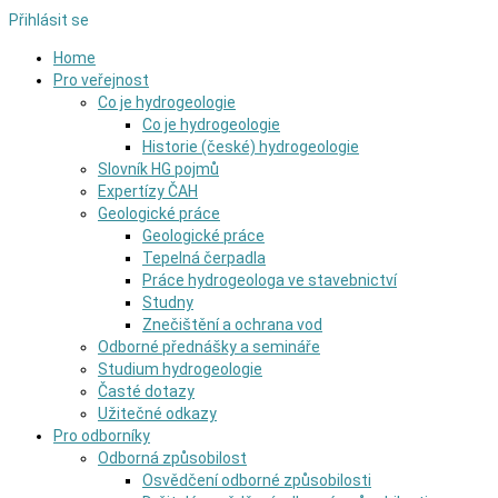
Přihlásit se
Home
Pro veřejnost
Co je hydrogeologie
Co je hydrogeologie
Historie (české) hydrogeologie
Slovník HG pojmů
Expertízy ČAH
Geologické práce
Geologické práce
Tepelná čerpadla
Práce hydrogeologa ve stavebnictví
Studny
Znečištění a ochrana vod
Odborné přednášky a semináře
Studium hydrogeologie
Časté dotazy
Užitečné odkazy
Pro odborníky
Odborná způsobilost
Osvědčení odborné způsobilosti