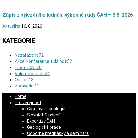
Zápis z výjezdního jednání výkonné rady ČAH – 3.6. 2026
Aktualita
16. 6. 2026
KATEGORIE
Nezařazené
72
Akce, konference, události
52
Interní ČAH
28
Valná hromada
24
Osobní
18
Zpravodaj
13
Home
Pro veřejnost
Co je hydrogeologie
Slovník HG pojmů
Expertízy ČAH
Geologické práce
Odborné přednášky a semináře