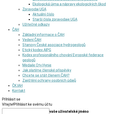
Ekologická újma a nápravy ekologických škod
Zpravodaj UGA
Aktuální číslo
Starší čísla zpravodaje UGA
Užitečné odkazy
ČAH
Základní informace o ČAH
Vedení ČAH
Stanovy České asociace hydrogeologů
Etický kodex AIPG
Kodex profesionálního chování Evropské federace
geologů
Medaile Oty Hynie
Jak platíme členské příspěvky
Chcete se stát členem ČAH?
Zajištění ochrany osobních údajů
ČK IAH
Kontakt
Přihlásit se
Vítejte!
Přihlásit ke svému účtu
vaše uživatelské jméno