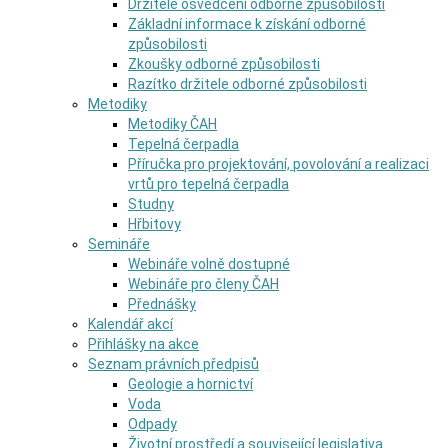
Držitelé osvědčení odborné způsobilosti
Základní informace k získání odborné
způsobilosti
Zkoušky odborné způsobilosti
Razítko držitele odborné způsobilosti
Metodiky
Metodiky ČAH
Tepelná čerpadla
Příručka pro projektování, povolování a realizaci
vrtů pro tepelná čerpadla
Studny
Hřbitovy
Semináře
Webináře volně dostupné
Webináře pro členy ČAH
Přednášky
Kalendář akcí
Přihlášky na akce
Seznam právních předpisů
Geologie a hornictví
Voda
Odpady
Životní prostředí a související legislativa