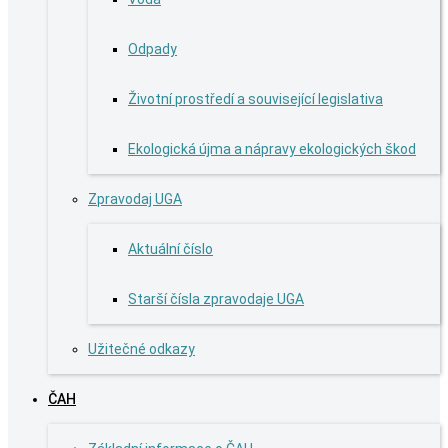
Odpady
Životní prostředí a související legislativa
Ekologická újma a nápravy ekologických škod
Zpravodaj UGA
Aktuální číslo
Starší čísla zpravodaje UGA
Užitečné odkazy
ČAH