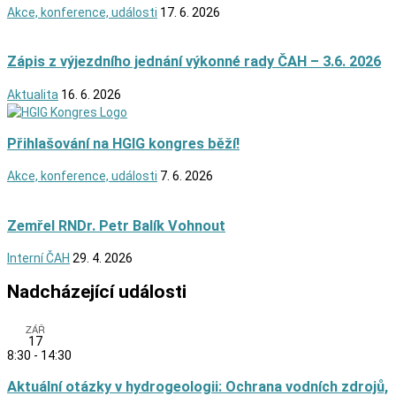
Akce, konference, události
17. 6. 2026
Zápis z výjezdního jednání výkonné rady ČAH – 3.6. 2026
Aktualita
16. 6. 2026
Přihlašování na HGIG kongres běží!
Akce, konference, události
7. 6. 2026
Zemřel RNDr. Petr Balík Vohnout
Interní ČAH
29. 4. 2026
Nadcházející události
ZÁŘ
17
8:30
-
14:30
Aktuální otázky v hydrogeologii: Ochrana vodních zdrojů,