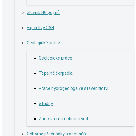
Slovník HG pojmů
Expertízy ČAH
Geologické práce
Geologické práce
Tepelná čerpadla
Práce hydrogeologa ve stavebnictví
Studny
Znečištění a ochrana vod
Odborné přednášky a semináře