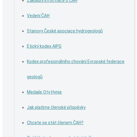
Základní informace o ČAH
Vedení ČAH
Stanovy České asociace hydrogeologů
Etický kodex AIPG
Kodex profesionálního chování Evropské federace
geologů
Medaile Oty Hynie
Jak platíme členské příspěvky
Chcete se stát členem ČAH?