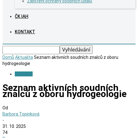
Zajištění ochrany osobních údajů
ČK IAH
KONTAKT
Domů
Aktualita
Seznam aktivních soudních znalců z oboru
hydrogeologie
Aktualita
Seznam aktivních soudních
znalců z oboru hydrogeologie
Od
Barbora Topinková
-
31. 10. 2025
74