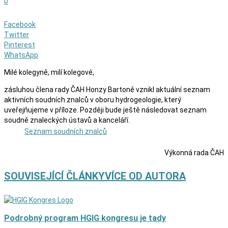
0
Facebook
Twitter
Pinterest
WhatsApp
Milé kolegyně, milí kolegové,
zásluhou člena rady ČAH Honzy Bartoně vznikl aktuální seznam
aktivních soudních znalců v oboru hydrogeologie, který
uveřejňujeme v příloze. Později bude ještě následovat seznam
soudně znaleckých ústavů a kanceláří.
Seznam soudních znalců
Výkonná rada ČAH
SOUVISEJÍCÍ ČLÁNKY
VÍCE OD AUTORA
Podrobný program HGIG kongresu je tady