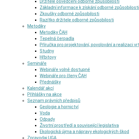
Držitelé osvědčení odborné způsobilosti
Základní informace k získání odborné způsobilosti
Zkoušky odborné způsobilosti
Razítko držitele odborné způsobilosti
Metodiky
Metodiky ČAH
Tepelná čerpadla
Příručka pro projektování, povolování a realizaci v
Studny
Hřbitovy
Semináře
Webináře volně dostupné
Webináře pro členy ČAH
Přednášky
Kalendář akcí
Přihlášky na akce
Seznam právních předpisů
Geologie a hornictví
Voda
Odpady
Životní prostředí a související legislativa
Ekologická újma a nápravy ekologických škod
Zpravodaj UGA