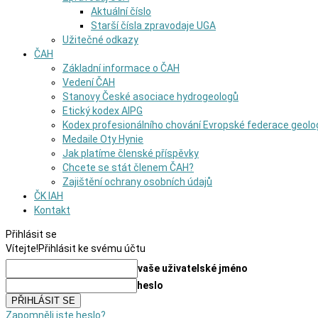
Aktuální číslo
Starší čísla zpravodaje UGA
Užitečné odkazy
ČAH
Základní informace o ČAH
Vedení ČAH
Stanovy České asociace hydrogeologů
Etický kodex AIPG
Kodex profesionálního chování Evropské federace geolo
Medaile Oty Hynie
Jak platíme členské příspěvky
Chcete se stát členem ČAH?
Zajištění ochrany osobních údajů
ČK IAH
Kontakt
Přihlásit se
Vítejte!
Přihlásit ke svému účtu
vaše uživatelské jméno
heslo
Zapomněli jste heslo?