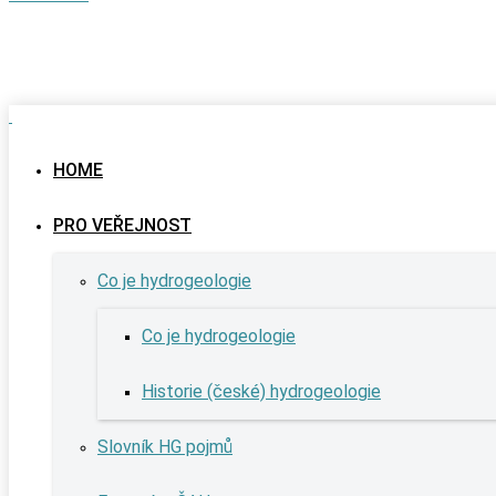
HOME
PRO VEŘEJNOST
Co je hydrogeologie
Co je hydrogeologie
Historie (české) hydrogeologie
Slovník HG pojmů