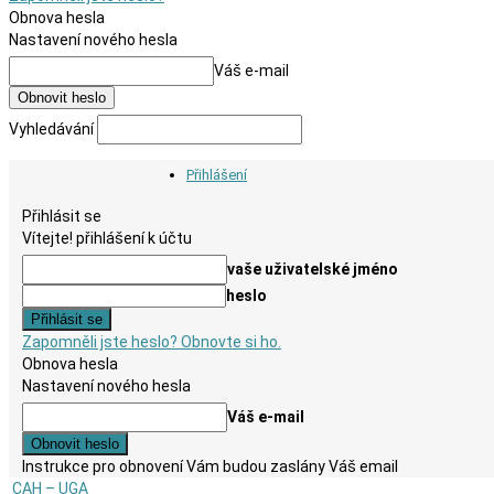
Obnova hesla
Nastavení nového hesla
Váš e-mail
Vyhledávání
Přihlášení
Přihlásit se
Vítejte! přihlášení k účtu
vaše uživatelské jméno
heslo
Zapomněli jste heslo? Obnovte si ho.
Obnova hesla
Nastavení nového hesla
Váš e-mail
Instrukce pro obnovení Vám budou zaslány Váš email
CAH – UGA