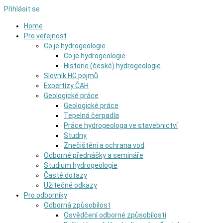
Přihlásit se
Home
Pro veřejnost
Co je hydrogeologie
Co je hydrogeologie
Historie (české) hydrogeologie
Slovník HG pojmů
Expertízy ČAH
Geologické práce
Geologické práce
Tepelná čerpadla
Práce hydrogeologa ve stavebnictví
Studny
Znečištění a ochrana vod
Odborné přednášky a semináře
Studium hydrogeologie
Časté dotazy
Užitečné odkazy
Pro odborníky
Odborná způsobilost
Osvědčení odborné způsobilosti