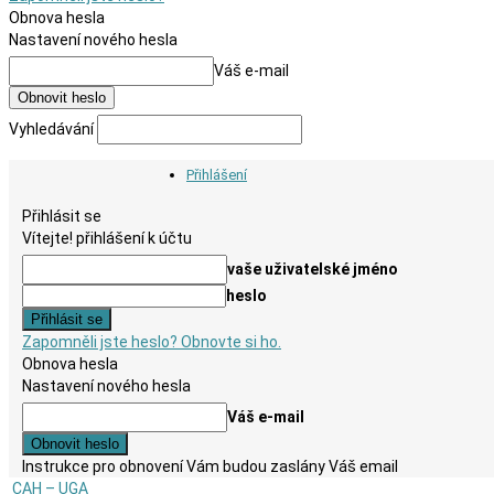
Obnova hesla
Nastavení nového hesla
Váš e-mail
Vyhledávání
Přihlášení
Přihlásit se
Vítejte! přihlášení k účtu
vaše uživatelské jméno
heslo
Zapomněli jste heslo? Obnovte si ho.
Obnova hesla
Nastavení nového hesla
Váš e-mail
Instrukce pro obnovení Vám budou zaslány Váš email
CAH – UGA