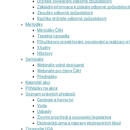
Držitelé osvědčení odborné způsobilosti
Základní informace k získání odborné způsobilosti
Zkoušky odborné způsobilosti
Razítko držitele odborné způsobilosti
Metodiky
Metodiky ČAH
Tepelná čerpadla
Příručka pro projektování, povolování a realizaci v
Studny
Hřbitovy
Semináře
Webináře volně dostupné
Webináře pro členy ČAH
Přednášky
Kalendář akcí
Přihlášky na akce
Seznam právních předpisů
Geologie a hornictví
Voda
Odpady
Životní prostředí a související legislativa
Ekologická újma a nápravy ekologických škod
Zpravodaj UGA