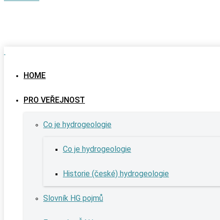
HOME
PRO VEŘEJNOST
Co je hydrogeologie
Co je hydrogeologie
Historie (české) hydrogeologie
Slovník HG pojmů