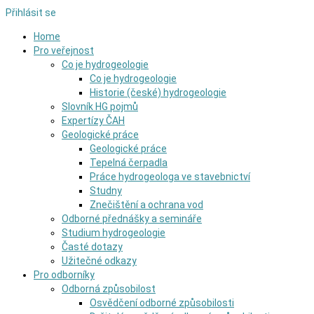
Přihlásit se
Home
Pro veřejnost
Co je hydrogeologie
Co je hydrogeologie
Historie (české) hydrogeologie
Slovník HG pojmů
Expertízy ČAH
Geologické práce
Geologické práce
Tepelná čerpadla
Práce hydrogeologa ve stavebnictví
Studny
Znečištění a ochrana vod
Odborné přednášky a semináře
Studium hydrogeologie
Časté dotazy
Užitečné odkazy
Pro odborníky
Odborná způsobilost
Osvědčení odborné způsobilosti