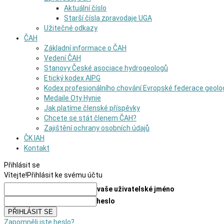
Aktuální číslo
Starší čísla zpravodaje UGA
Užitečné odkazy
ČAH
Základní informace o ČAH
Vedení ČAH
Stanovy České asociace hydrogeologů
Etický kodex AIPG
Kodex profesionálního chování Evropské federace geolo
Medaile Oty Hynie
Jak platíme členské příspěvky
Chcete se stát členem ČAH?
Zajištění ochrany osobních údajů
ČK IAH
Kontakt
Přihlásit se
Vítejte!
Přihlásit ke svému účtu
vaše uživatelské jméno
heslo
Zapomněli jste heslo?