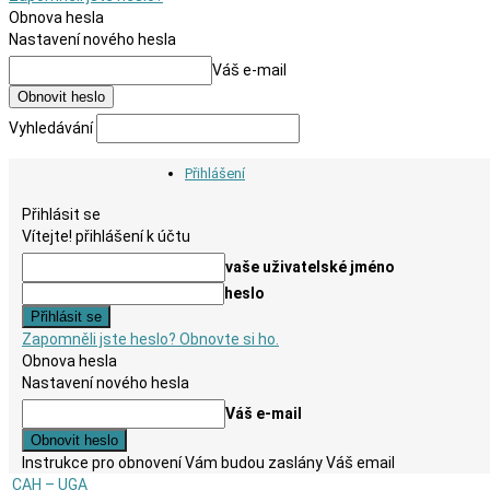
Obnova hesla
Nastavení nového hesla
Váš e-mail
Vyhledávání
Přihlášení
Přihlásit se
Vítejte! přihlášení k účtu
vaše uživatelské jméno
heslo
Zapomněli jste heslo? Obnovte si ho.
Obnova hesla
Nastavení nového hesla
Váš e-mail
Instrukce pro obnovení Vám budou zaslány Váš email
CAH – UGA