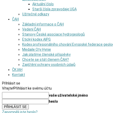
Aktuální číslo
Starší čísla zpravodaje UGA
Užitečné odkazy
ČAH
Základní informace o ČAH
Vedení ČAH
Stanovy České asociace hydrogeologů
Etický kodex AIPG
Kodex profesionálního chování Evropské federace geolo
Medaile Oty Hynie
Jak platíme členské příspěvky
Chcete se stát členem ČAH?
Zajištění ochrany osobních údajů
ČK IAH
Kontakt
Přihlásit se
Vítejte!
Přihlásit ke svému účtu
vaše uživatelské jméno
heslo
Zapomněli jste heslo?