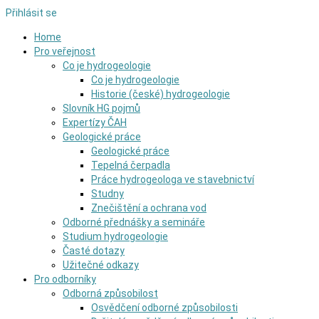
Přihlásit se
Home
Pro veřejnost
Co je hydrogeologie
Co je hydrogeologie
Historie (české) hydrogeologie
Slovník HG pojmů
Expertízy ČAH
Geologické práce
Geologické práce
Tepelná čerpadla
Práce hydrogeologa ve stavebnictví
Studny
Znečištění a ochrana vod
Odborné přednášky a semináře
Studium hydrogeologie
Časté dotazy
Užitečné odkazy
Pro odborníky
Odborná způsobilost
Osvědčení odborné způsobilosti