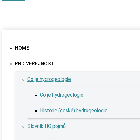
HOME
PRO VEŘEJNOST
Co je hydrogeologie
Co je hydrogeologie
Historie (české) hydrogeologie
Slovník HG pojmů