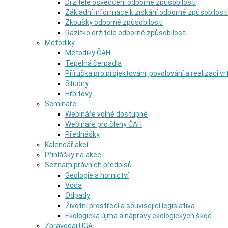
Držitelé osvědčení odborné způsobilosti
Základní informace k získání odborné způsobilosti
Zkoušky odborné způsobilosti
Razítko držitele odborné způsobilosti
Metodiky
Metodiky ČAH
Tepelná čerpadla
Příručka pro projektování, povolování a realizaci v
Studny
Hřbitovy
Semináře
Webináře volně dostupné
Webináře pro členy ČAH
Přednášky
Kalendář akcí
Přihlášky na akce
Seznam právních předpisů
Geologie a hornictví
Voda
Odpady
Životní prostředí a související legislativa
Ekologická újma a nápravy ekologických škod
Zpravodaj UGA