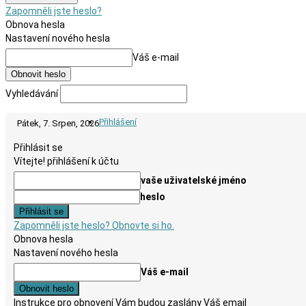
Zapomněli jste heslo?
Obnova hesla
Nastavení nového hesla
Váš e-mail
Vyhledávání
Přihlášení
Pátek, 7. Srpen, 2026
Přihlásit se
Vítejte! přihlášení k účtu
vaše uživatelské jméno
heslo
Zapomněli jste heslo? Obnovte si ho.
Obnova hesla
Nastavení nového hesla
Váš e-mail
Instrukce pro obnovení Vám budou zaslány Váš email