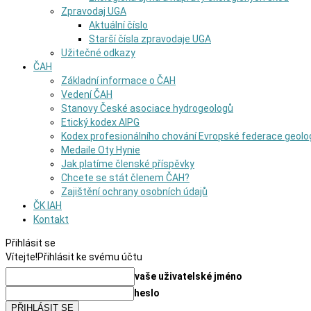
Zpravodaj UGA
Aktuální číslo
Starší čísla zpravodaje UGA
Užitečné odkazy
ČAH
Základní informace o ČAH
Vedení ČAH
Stanovy České asociace hydrogeologů
Etický kodex AIPG
Kodex profesionálního chování Evropské federace geolo
Medaile Oty Hynie
Jak platíme členské příspěvky
Chcete se stát členem ČAH?
Zajištění ochrany osobních údajů
ČK IAH
Kontakt
Přihlásit se
Vítejte!
Přihlásit ke svému účtu
vaše uživatelské jméno
heslo