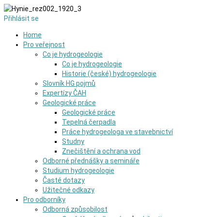
Přihlásit se
Home
Pro veřejnost
Co je hydrogeologie
Co je hydrogeologie
Historie (české) hydrogeologie
Slovník HG pojmů
Expertízy ČAH
Geologické práce
Geologické práce
Tepelná čerpadla
Práce hydrogeologa ve stavebnictví
Studny
Znečištění a ochrana vod
Odborné přednášky a semináře
Studium hydrogeologie
Časté dotazy
Užitečné odkazy
Pro odborníky
Odborná způsobilost