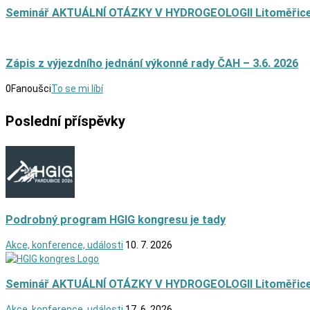
Seminář AKTUÁLNÍ OTÁZKY V HYDROGEOLOGII Litoměřic
Zápis z výjezdního jednání výkonné rady ČAH – 3.6. 2026
0
Fanoušci
To se mi líbí
Poslední příspěvky
Podrobný program HGIG kongresu je tady
Akce, konference, události
10. 7. 2026
Seminář AKTUÁLNÍ OTÁZKY V HYDROGEOLOGII Litoměřic
Akce, konference, události
17. 6. 2026