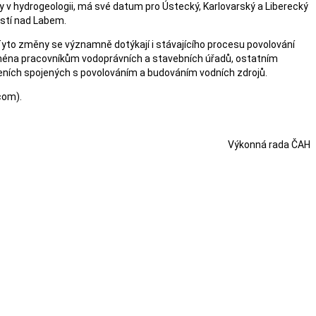
 v hydrogeologii, má své datum pro Ústecký, Karlovarský a Liberecký
Ústí nad Labem.
yto změny se významně dotýkají i stávajícího procesu povolování
ejména pracovníkům vodoprávních a stavebních úřadů, ostatním
zeních spojených s povolováním a budováním vodních zdrojů.
com).
Výkonná rada ČAH