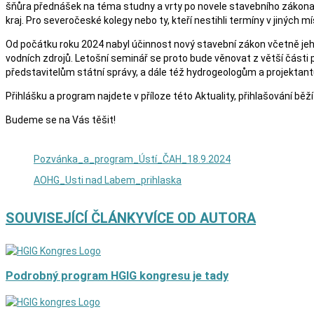
šňůra přednášek na téma studny a vrty po novele stavebního zákona, 
kraj. Pro severočeské kolegy nebo ty, kteří nestihli termíny v jiný
Od počátku roku 2024 nabyl účinnost nový stavební zákon včetně je
vodních zdrojů. Letošní seminář se proto bude věnovat z větší část
představitelům státní správy, a dále též hydrogeologům a projektant
Přihlášku a program najdete v příloze této Aktuality, přihlašování 
Budeme se na Vás těšit!
Pozvánka_a_program_Ústí_ČAH_18.9.2024
AOHG_Usti nad Labem_prihlaska
SOUVISEJÍCÍ ČLÁNKY
VÍCE OD AUTORA
Podrobný program HGIG kongresu je tady