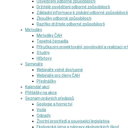
Osvědčení odborné způsobilosti
Držitelé osvědčení odborné způsobilosti
Základní informace k získání odborné způsobilosti
Zkoušky odborné způsobilosti
Razítko držitele odborné způsobilosti
Metodiky
Metodiky ČAH
Tepelná čerpadla
Příručka pro projektování, povolování a realizaci v
Studny
Hřbitovy
Semináře
Webináře volně dostupné
Webináře pro členy ČAH
Přednášky
Kalendář akcí
Přihlášky na akce
Seznam právních předpisů
Geologie a hornictví
Voda
Odpady
Životní prostředí a související legislativa
Ekologická újma a nápravy ekologických škod