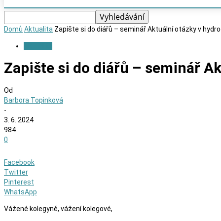
Domů
Aktualita
Zapište si do diářů – seminář Aktuální otázky v hydr
Aktualita
Zapište si do diářů – seminář A
Od
Barbora Topinková
-
3. 6. 2024
984
0
Facebook
Twitter
Pinterest
WhatsApp
Vážené kolegyně, vážení kolegové,