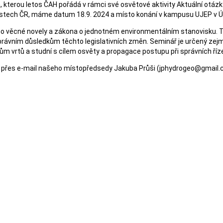
kterou letos ČAH pořádá v rámci své osvětové aktivity Aktuální otázky
ch místech ČR, máme datum 18.9. 2024 a místo konání v kampusu UJEP v 
ho věcné novely a zákona o jednotném environmentálním stanovisku. T
i právním důsledkům těchto legislativních změn. Seminář je určený z
ům vrtů a studní s cílem osvěty a propagace postupu při správních ří
běží přes e-mail našeho místopředsedy Jakuba Průši (jphydrogeo@gmail.